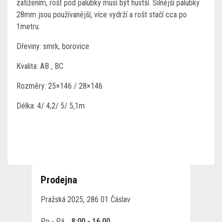
zatížením, rošt pod palubky musí být hustší. Silnější palubky
28mm jsou používanější, více vydrží a rošt stačí cca po
1metru.
Dřeviny: smrk, borovice
Kvalita: AB , BC
Rozměry: 25×146 / 28×146
Délka: 4/ 4,2/ 5/ 5,1m
Prodejna
Pražská 2025, 286 01 Čáslav
Po - Pá
8:00 - 16.00