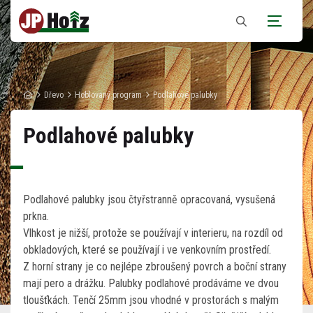
Zobrazit
vyhledávání
Dřevo
Hoblovaný program
Podlahové palubky
Podlahové palubky
Podlahové palubky jsou čtyřstranně opracovaná, vysušená
prkna.
Vlhkost je nižší, protože se používají v interieru, na rozdíl od
obkladových, které se používají i ve venkovním prostředí.
Z horní strany je co nejlépe zbroušený povrch a boční strany
mají pero a drážku. Palubky podlahové prodáváme ve dvou
tloušťkách. Tenčí 25mm jsou vhodné v prostorách s malým