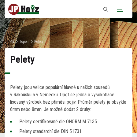
Zobrazit
vyhledávání
Topení
Pelety
Pelety
Pelety jsou velice populární hlavně u našich sousedů
v Rakousku a v Německu. Opět se jedná o vysokotlace
lisovaný výrobek bez příměsi pojiv. Průměr pelety je obvykle
6mm nebo 8mm. Je možné dodat 2 druhy:
Pelety certifikované dle ÖNORM M 7135
Pelety standardní dle DIN 51731